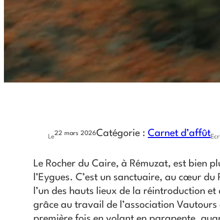
Catégorie :
Carnet d’affût
22 mars 2026
Le
Ecr
Le Rocher du Caire, à Rémuzat, est bien p
l’Eygues. C’est un sanctuaire, au cœur du 
l’un des hauts lieux de la réintroduction e
grâce au travail de l’association Vautours
première fois en volant en parapente, quan