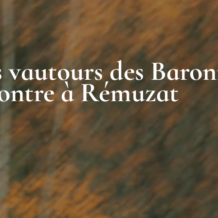
 vautours des Baron
contre à Rémuzat​