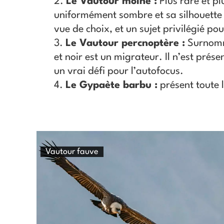
Le Vautour moine :
Plus rare et pl
uniformément sombre et sa silhouette «
vue de choix, et un sujet privilégié po
Le Vautour percnoptère :
Surnommé
et noir est un migrateur. Il n’est prés
un vrai défi pour l’autofocus.​
Le Gypaète barbu :
présent toute l
Vautour fauve