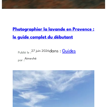
Photographier la lavande en Provence :
le guide complet du débutant
dans :
Guides
27 juin 2026
Publié le :
Aimevhé
par :